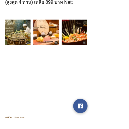
(สูงสุด 4 ท่าน) เหลือ 899 บาท Nett
#Pullman
#PullmanBangkokGrandeSukhumvit