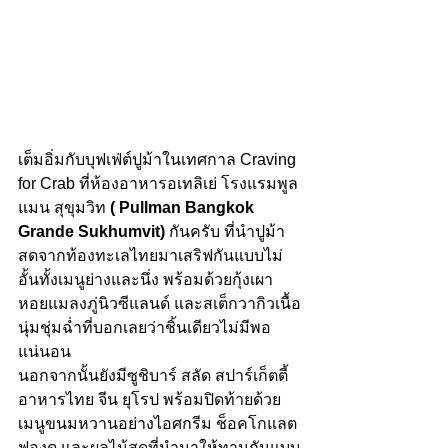
เต็มอิ่มกับบุฟเฟ่ต์ปูม้าในเทศกาล Craving 
for Crab ที่ห้องอาหารอเทลิเย่ โรงแรมพูล
แมน สุขุมวิท 
(
Pullman Bangkok 
Grande Sukhumvit)
 กันครับ ที่นำปูม้า
สดจากท้องทะเลไทยมาเสริฟกันแบบไม่
อั้นทั้งเมนูย่างและนึ่ง พร้อมด้วยกุ้งเผา 
หอยแมลงภู่นิวซีแลนด์ และสเต็กวากิวเนื้อ
นุ่มชุ่มฉ่ำที่บอกเลยว่าชิ้นเดียวไม่มีพอ
แน่นอน
นอกจากนั้นยังมีซูชิบาร์ สลัด สปาร์เก็ตตี้ 
อาหารไทย จีน ยุโรป พร้อมปิดท้ายด้วย
เมนูขนมหวานอย่างไอศกรีม ช็อคโกแลต
ฟองดู และผลไม้สดที่นำมาให้ทานกันแบบ