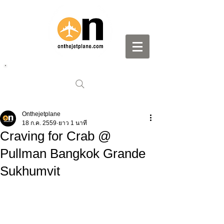
Onthejetplane
18 ก.ค. 2559
ยาว 1 นาที
Craving for Crab @
Pullman Bangkok Grande
Sukhumvit