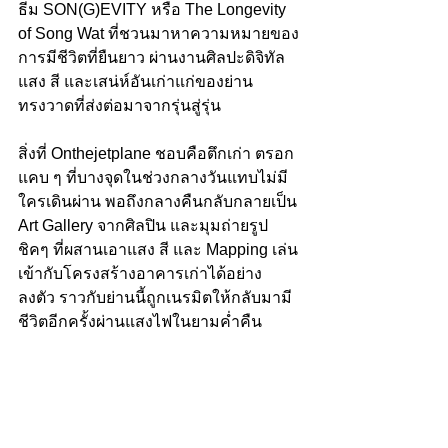
ธีม SON(G)EVITY หรือ The Longevity 
of Song Wat ที่ชวนมาหาความหมายของ
การมีชีวิตที่ยืนยาว ผ่านงานศิลปะดิจิทัล 
แสง สี และเสน่ห์อันเก่าแก่ของย่าน
ทรงวาดที่ส่งต่อมาจากรุ่นสู่รุ่น
สิ่งที่ Onthejetplane ชอบคือตึกเก่า ตรอก
แคบ ๆ ที่บางจุดในช่วงกลางวันแทบไม่มี
ใครเดินผ่าน พอถึงกลางคืนกลับกลายเป็น 
Art Gallery จากศิลปิน และมุมถ่ายรูป
ชิคๆ ที่ผสานเอาแสง สี และ Mapping เล่น
เข้ากับโครงสร้างอาคารเก่าได้อย่าง
ลงตัว ราวกับย่านนี้ถูกเนรมิตให้กลับมามี
ชีวิตอีกครั้งผ่านแสงไฟในยามค่ำคืน