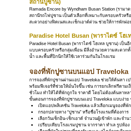
สถานีปูซาน)
Ramada Encore by Wyndham Busan Station (รามาดา เอ
สถานีรถไฟปูซาน เป็นตัวเลือกที่เหมาะกับครอบครัวหรือก
สะดวกอย่างฟิตเนสและเช็กเอาต์ด่วน ช่วยให้การพักผ่
Paradise Hotel Busan (พาราไดซ์ โฮเท
Paradise Hotel Busan (พาราไดซ์ โฮเทล บูซาน) เป็นอี
แบบครอบครัวหรือกลุ่มเพื่อน มีสิ่งอำนวยความสะดวกทั้
น้ำ และพื้นที่ปิกนิกให้ใช้เวลาร่วมกันในโรงแรม
จองที่พักปูซานบนแอป Traveloka 
การจองที่พักปูซานผ่านแอป Traveloka ช่วยให้ค้นหา เป
พร้อมฟีเจอร์ที่ช่วยให้มั่นใจขึ้น เช่น การยกเลิกฟรีตาม
ชั่วโมง ทำให้ได้ที่พักถูกใจ ราคาดี โดยไม่ต้องค้นหา
ขั้นตอนการจองที่พักปูซานบนแอป Traveloka แบบง่าย 
เปิดแอปพลิเคชัน Traveloka แล้วเลือกเมนูจองที่พัก
กรอกปลายทาง “ปูซาน” หรือชื่อโรงแรมที่ต้องการ
เลือกวันเช็กอิน-เช็กเอาต์ จำนวนผู้เข้าพัก และจำน
เปรียบเทียบโรงแรมปูซาน จากราคา ทำเล รูปห้อง 