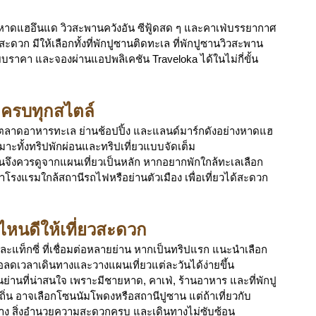
ชายหาดแฮอึนแด วิวสะพานควังอัน ซีฟู้ดสด ๆ และคาเฟ่บรรยากาศ
ะดวก มีให้เลือกทั้งที่พักปูซานติดทะเล ที่พักปูซานวิวสะพาน 
าคา และจองผ่านแอปพลิเคชัน Traveloka ได้ในไม่กี่ขั้น
ุกครบทุกสไตล์
ฟ่ ตลาดอาหารทะเล ย่านช้อปปิ้ง และแลนด์มาร์กดังอย่างหาดแฮ
าะทั้งทริปพักผ่อนและทริปเที่ยวแบบจัดเต็ม
านจึงควรดูจากแผนเที่ยวเป็นหลัก หากอยากพักใกล้ทะเลเลือก
ำโรงแรมใกล้สถานีรถไฟหรือย่านตัวเมือง เพื่อเที่ยวได้สะดวก
หนดีให้เที่ยวสะดวก
ละแท็กซี่ ที่เชื่อมต่อหลายย่าน หากเป็นทริปแรก แนะนำเลือก
ื่อลดเวลาเดินทางและวางแผนเที่ยวแต่ละวันได้ง่ายขึ้น
่านที่น่าสนใจ เพราะมีชายหาด, คาเฟ่, ร้านอาหาร และที่พักปู
ถิ่น อาจเลือกโซนนัมโพดงหรือสถานีปูซาน แต่ถ้าเที่ยวกับ
งกว้าง สิ่งอำนวยความสะดวกครบ และเดินทางไม่ซับซ้อน