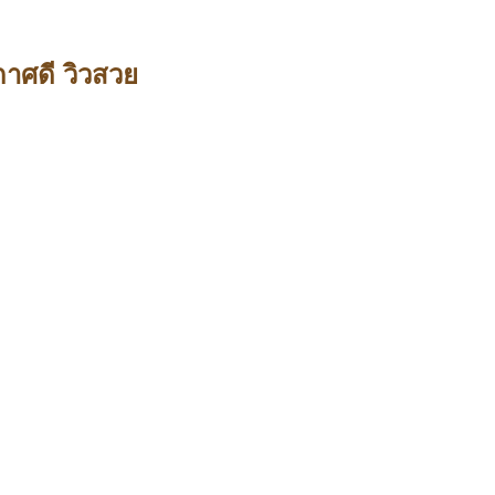
าศดี วิวสวย