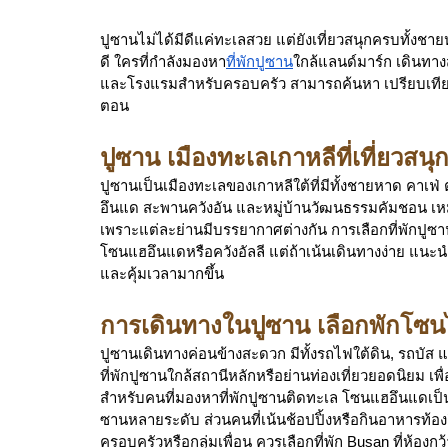
ปูซานไม่ได้มีดีแค่ทะเลสวย แต่ยังเที่ยวสนุกครบทั้ง
ดี ใครที่กำลังมองหา
ที่พักปูซาน
ใกล้แลนด์มาร์ก เดินทางส
และโรงแรมสำหรับครอบครัว สามารถค้นหา เปรียบเทียบร
ตอน
ปูซาน เมืองทะเลเกาหลีที่เที่ยวสน
ปูซานเป็นเมืองทะเลของเกาหลีใต้ที่มีทั้งชายหาด คาเ
อึนแด สะพานควังอัน และหมู่บ้านวัฒนธรรมคัมชอน เหม
เพราะแต่ละย่านมีบรรยากาศต่างกัน การเลือกที่พักปูซ
โซนแฮอึนแดหรือควังอัลลี แต่ถ้าเน้นเดินทางง่าย แนะน
และคุ้มเวลามากขึ้น
การเดินทางในปูซาน เลือกพักโซนไ
ปูซานเดินทางค่อนข้างสะดวก มีทั้งรถไฟใต้ดิน, รถบัส แ
ที่พักปูซานใกล้สถานีหลักหรือย่านท่องเที่ยวยอดนิยม เพ
สำหรับคนที่มองหาที่พักปูซานติดทะเล โซนแฮอึนแดเป็นย
ซานหลายระดับ ส่วนคนที่เน้นช้อปปิ้งหรือกินอาหารท้อง
ครอบครัวหรือกลุ่มเพื่อน ควรเลือกที่พัก Busan ที่ห้อ