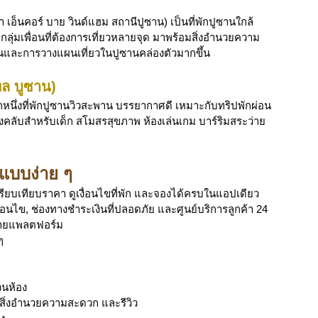
็นคอร์ บาย วินด์แฮม สถานีปูซาน) เป็นที่พักปูซานใกล้
ลุ่มเพื่อนที่ต้องการเที่ยวหลายจุด มาพร้อมสิ่งอำนวยความ
อนและการวางแผนเที่ยวในปูซานคล่องตัวมากขึ้น
ล บูซาน)
กหนึ่งที่พักปูซานวิวสะพาน บรรยากาศดี เหมาะกับทริปพักผ่อน
งคลับสำหรับเด็ก สโมสรสุขภาพ ห้องเล่นเกม บาร์ริมสระว่าย
แบบง่าย ๆ
รียบเทียบราคา ดูเงื่อนไขที่พัก และจองได้ครบในแอปเดียว 
เงื่อนไข, ช่องทางชำระเงินที่ปลอดภัย และศูนย์บริการลูกค้า 24 
หลายแพลตฟอร์ม
ๆ 
วนห้อง
สิ่งอำนวยความสะดวก และรีวิว