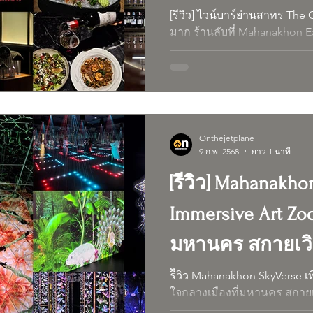
มหานคร คิวบ์
[รีวิว] ไวน์บาร์ย่านสาทร The
มาก ร้านลับที่ Mahanakhon E
Onthejetplane
9 ก.พ. 2568
ยาว 1 นาที
[รีวิว] Mahanakhon
Immersive Art Zo
มหานคร สกายเวิร
Mahanakhon
รีิวิว Mahanakhon SkyVerse เ
ใจกลางเมืองที่มหานคร สกายเว
Mahanakhon