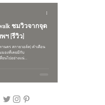
alk ชมวิวจากจุด
พฯ [รีวิว]
คร สกายวอล์ค) คำเตือน
ยนไปอย่างแน่...