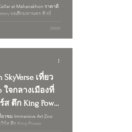
 Cellar at Mahanakhon ราคาดี
atery บนตึกมหานคร คิวบ์
 SkyVerse เที่ยว
o ใจกลางเมืองที่
์ส ตึก King Power
ที่ยวชม Immersive Art Zoo
ิร์ส ตึก King Power