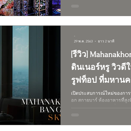
-
29 พ.ค. 2563
ยาว 2 นาที
[รีวิว] Mahanakh
ดินเนอร์หรู วิว
รูฟท็อป ที่มหาน
บาร์
เปิดประสบการณ์ใหม่ของการ
อก สกายบาร์ ห้องอาหารที่สู
วิวอันสวยงามของคุ้งน้ำเจ้าพ