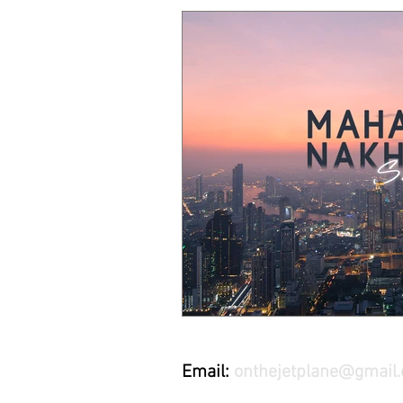
Email:
onthejetplane@gmail