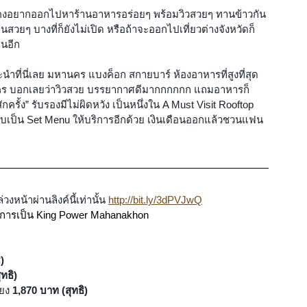
ยคนคงอยากออกไปหาร้านอาหารอร่อยๆ พร้อมวิวสวยๆ ทานข้าวกัน
ยๆ บางที่ก็ยังไม่เปิด หรือถ้าจะออกไปเที่ยวต่างจังหวัดก็
อนอีก
ะนำที่นี่เลย มหานคร แบงค็อก สกายบาร์ ห้องอาหารที่สูงที่สุด
หานคร บอกเลยว่าวิวสวย บรรยากาศดีมากกกกกก แถมอาหารก็
กครั้ง” รับรองมีไม่ผิดหวัง เป็นหนึ่งใน A Must Visit Rooftop 
แบบเป็น Set Menu ให้บริการอีกด้วย เงินเดือนออกแล้วชวนแฟน
หน้าผ่านลิงค์นี้เท่านั้น 
http://bit.ly/3dPVJwQ
ริการเป็น King Power Mahanakhon
)
ทธิ)
ียง
 1,870 บาท (สุทธิ)