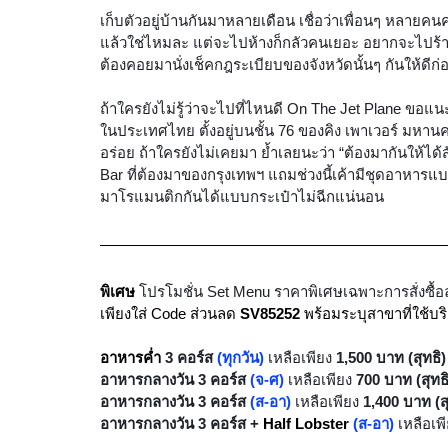
เก็บตัวอยู่บ้านกันมาหลายเดือน เชื่อว่าเพื่อนๆ หลา
แล้วใช่ไหมละ แต่จะไปห้างก็กลัวคนเยอะ อยากจะไปร้านสว
ต้องคอยมานั่งเช็คกฎระเบียบของจังหวัดนั้นๆ กันให้ดีก่
ถ้าใครยังไม่รู้ว่าจะไปที่ไหนดี On The Jet Plane ขอแน
ในประเทศไทย ตั้งอยู่บนชั้น 76 ของคิง เพาเวอร์ ม
อร่อย ถ้าใครยังไม่เคยมา ย้ำเลยนะว่า “ต้องมากันให้ได้สั
Bar ที่ต้องมาของกรุงเทพฯ แถมช่วงนี้เค้ามีชุดอาหาร
มาโรแมนติกกันได้แบบกระเป๋าไม่ฉีกแน่นอน
พิเศษ
โปรโมชั่น Set Menu ราคาพิเศษเฉพาะการสั่งซื้อล่วง
เพียงใส่ Code ส่วนลด 
SV85252 
พร้อมระบุสาขาที่ใช้บ
อาหารค่ำ 
3 คอร์ส 
(ทุกวัน)
เหลือเพียง 
1,500 บาท (สุทธิ)
อาหารกลางวัน 3 คอร์ส 
(จ-ศ)
เหลือเพียง
 700 บาท (สุทธิ
อาหารกลางวัน 3 คอร์ส 
(ส-อา) 
เหลือเพียง
 1,400 บาท (สุ
อาหารกลางวัน 3 คอร์ส + 
Half Lobster
(ส-อา)
เหลือเพ