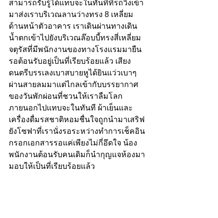
สามารถรับรู้ได้แทบจะในทันทีที่รถวิ่งเข้า
มาส่งเราบริเวณลานว่างทรง 8 เหลี่ยม
ด้านหน้าตัวอาคาร เราเดินผ่านทางเดิน
น้ำตกเข้าไปยังบริเวณล๊อบบี้ทรงสี่เหลี่ยม
จตุรัสที่มีพนักงานของทางโรงแรมมายืน
รอต้อนรับอยู่เป็นที่เรียบร้อยแล้ว เสียง
ดนตรีบรรเลงเบาสบายหูได้ยินแว่วเบาๆ
ผ่านสายลมมาแต่ไกลเข้ากับบรรยากาศ
ของวันพักผ่อนที่ชวนให้เราลืมโลก
ภายนอกไปแทบจะในทันที ผ้าเย็นและ
เครื่องดื่มรสชาติหอมชื่นใจถูกนำมาเสริฟ
ยังโซฟาที่เรานั่งรอระหว่างทำการเช็คอิน 
กรอกเอกสารรอแค่เพียงไม่กี่อึดใจ น้อง
พนักงานต้อนรับคนเดิมก็นำกุญแจห้องมา
มอบให้เป็นที่เรียบร้อยแล้ว 