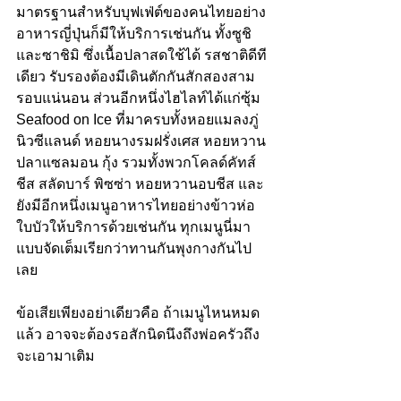
มาตรฐานสำหรับบุฟเฟ่ต์ของคนไทยอย่าง
อาหารญี่ปุ่นก็มีให้บริการเช่นกัน ทั้งซูชิ
และซาชิมิ ซึ่งเนื้อปลาสดใช้ได้ รสชาติดีที
เดียว รับรองต้องมีเดินตักกันสักสองสาม
รอบแน่นอน ส่วนอีกหนึ่งไฮไลท์ได้แก่ซุ้ม 
Seafood on Ice ที่มาครบทั้งหอยแมลงภู่
นิวซีแลนด์ หอยนางรมฝรั่งเศส หอยหวาน 
ปลาแซลมอน กุ้ง รวมทั้งพวกโคลด์คัทส์ 
ชีส สลัดบาร์ พิซซ่า หอยหวานอบชีส และ
ยังมีอีกหนึ่งเมนูอาหารไทยอย่างข้าวห่อ
ใบบัวให้บริการด้วยเช่นกัน ทุกเมนูนี่มา
แบบจัดเต็มเรียกว่าทานกันพุงกางกันไป
เลย
ข้อเสียเพียงอย่าเดียวคือ ถ้าเมนูไหนหมด
แล้ว อาจจะต้องรอสักนิดนึงถึงพ่อครัวถึง
จะเอามาเติม 