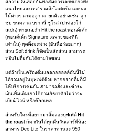
ถือว่ามีให้เลือกกันพอสมควรเลยทีเดียวทั้ง
แนวไทยและเทศ รวมถึงไอศครีม และผล
ไม้ต่างๆ ตามฤดูกาล  ยกตัวอย่างเช่น  ลูก
ชุบ ขนมตาล บราวนี่ ชูโรส (ปาท่องโก๋
สเปน) พายเนยถั่ว Hit the roast พอนด์เค้ก 
(พอนด์เค้ก Signature เฉพาะของที่นี่
เท่านั้น) พุดดิ้งมะม่วง (อันนี้อร่อยมาก)  
ส่วน Soft drink ก็จัดเป็นสัดส่วน สามารถ
หยิบไปดื่มกันได้ตามใจชอบ
แต่ถ้าเป็นเครื่องดื่มแอลกอฮอลล์อันนี้ไม่
ได้รวมอยู่ในบุฟเฟ่ต์ด้วย หากอยากดื่มก็มี
ให้บริการเช่นกัน สามารถสั่งและชำระ
เงินเพิ่มเติมเอาได้ตามอัธยาศัยไม่ว่าจะ
เบียน์ ไวน์ หรือค๊อกเทล
สำหรับใครที่อยากมาลิ้มลองบุฟเฟ่ต์ 
Hit 
the roast 
ก็มากันได้ทุกคืนวันเสาร์ที่ห้อง
อาหาร Dee Lite ในราคาท่านละ 950 