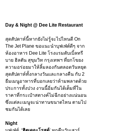
Day & Night @ Dee Lite Restaurant
สุดสัปดาห์นี้หากยังไม่รู้จะไปไหนดี On 
The Jet Plane ขอแนะนำบุฟเฟ่ต์ดีๆ จาก
ห้องอาหาร Dee Lite โรงแรมดับเบิ้ลทรี 
บาย ฮิลตัน สุขุมวิท กรุงเทพฯ ที่ยกโขยง
ความอร่อยมาให้ลิ้มลองกันตลอดวันหยุด
สุดสัปดาห์ทั้งกลางวันและกลางคืน กับ 2 
ธีมเมนูอาหารที่บอกเลยว่าห้ามพลาดด้วย
ประการทั้งปวง งานนี้อิ่มกันได้เต็มที่ใน
ราคาที่กระเป๋าสตางค์ไม่ฉีกอย่างแน่นอน 
ซึ่งแต่ละเมนูจะน่าทานขนาดไหน ตามไป
ชมกันได้เลย 
Night
บุฟเฟ่ต์  
‘ฮิตเดอะโรสต์
’ ทุกคืนวันเสาร์