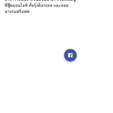
ซีฟู๊ดออนไอซ์ ทั้งกุ้งค็อกเทล และหอย
นางรมฝรั่งเศส