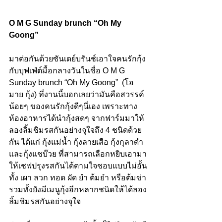
O M G Sunday brunch “Oh My 
Goong”
มาต่อกันด้วยซันเดย์บรันช์เอาใจคนรักกุ้ง 
กับบุฟเฟ่ต์มื้อกลางวันในชื่อ O M G 
Sunday brunch “Oh My Goong”  (โอ 
มาย กุ้ง) ที่งานนี้บอกเลยว่ามันคือสวรรค์
น้อยๆ ของคนรักกุ้งดีๆนี่เอง เพราะทาง
ห้องอาหารได้นำกุ้งสดๆ จากฟาร์มมาให้
ลองลิ้มชิมรสกันอย่างจุใจถึง 4 ชนิดด้วย
กัน ได้แก่ กุ้งแม่น้ำ กุ้งลายเสือ กุ้งกุลาดำ 
และกุ้งแชบ๊วย ที่สามารถเลือกหยิบเอามา
ให้เชฟปรุงรสกันได้ตามใจชอบแบบไม่อั้น 
ทั้ง เผา ลวก ทอด ผัด ยำ ต้มยำ หรือต้มข่า 
รวมทั้งยังมีเมนูกุ้งอีกหลากชนิดให้ได้ลอง
ลิ้มชิมรสกันอย่างจุใจ 