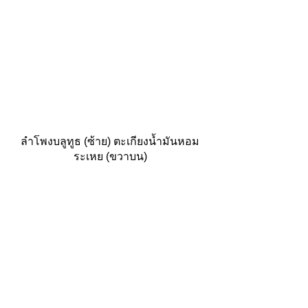
ลำโพงบลูทูธ (ซ้าย) ตะเกียงน้ำมันหอม
ระเหย (ขวาบน)