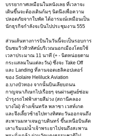
บรรยากาศเหมือนในหนังเลย ที่เวลาจะ
เดินขึ้นจะต้องเดินก้มๆ นิดนึงเพื่อความ
ปลอดภัยจากใบพัด ได้อารมณ์เหมือนเป็น
นักธุรกิจกำลังจะบินไปประชุมงาน 555
ส่วนเส้นทางการบินในวันนี้จะเป็นรอบการ
บินชมวิวทิวทัศน์บริเวณนอกเมืองโดยใช้
เวลาประมาณ 11 นาที (+ - นิดหน่อยตาม
กระแสลมในแต่ละวัน) ซึ่งจะ Take Off 
และ Landing ที่ลานจอดเฮลิคอปเตอร์
ของ Solaire Heliluck Aviation 
อ.บางบัวทอง จากนั้นบินเลียบถนน
กาญจนาภิเษกไปเรื่อยๆ จนผ่านศูนย์ซ่อม
บำรุงรถไฟฟ้าสายสีม่วง (สถานีคลอง
บางไผ่) ห้างเซ็นทรัล พลาซา เวสท์เกต 
และจึงเลี้ยวซ้ายไปทางทิศตะวันออกจนถึง
สะพานมหาเจษฎาบดินทร์ ขึ้นเหนือบินลัด
เลาะริมแม่น้ำเจ้าพระยาไปจนถึงสะพาน
พระนั่งเกล้า ผ่านวัดแดงธรรมชาติไป