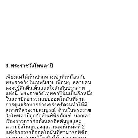
3. พระราชวังโทพคาปี
เพียงแค่ได้เห็นปากทางเข้าที่เหมือนกับ
พระราชวังในเทพนิยาย เพื่อนๆ  หลายคน
คงจะรู้สึกตื่นเต้นและใจสั่นกับปราสาท
แห่งนี้  พระราชวังโทพคาปีนั้นเป็นอีกหนึ่ง
ในสถาปัตยกรรมแบบออตโตมันที่ผ่าน
การดูแลรักษาอย่างเคร่งครัดจนทำให้มี
สภาพที่สวยงามสมบูรณ์  ด้านในพระราช
วังโทพคาปีถูกจัดเป็นพิพิธภัณฑ์  บอกเล่า
เรื่องราวการก่อตั้งนครอิสตันบูลและ
ความยิ่งใหญ่ของสุลต่านเมห์เหม็ดที่ 2 
แห่งจักรวรรดิออตโตมันที่สามารถพิชิต
กรุงคอนสแตนติโนเปิลได้  เราสามารถ