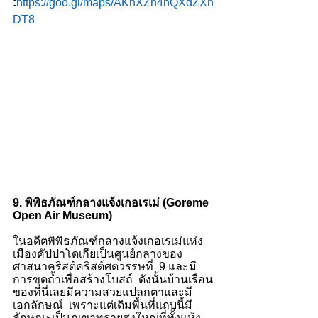
:
https://goo.gl/maps/AKhXZh4nQXdZXh
DT8
9. พิพิธภัณฑ์กลางแจ้งเกอเรเม่ (Goreme 
Open Air Museum)
ในอดีตพิพิธภัณฑ์กลางแจ้งเกอเรเม่แห่ง
เมืองคัปปาโดเกียเป็นศูนย์กลางของ
ศาสนาคริสต์คริสต์ศตวรรษที่  9 และมี
การขุดถ้ำเพื่อสร้างโบสถ์  ดังนั้นบ้านเรือน
ของที่นี่เลยมีความสวยแปลกตาและมี
เอกลักษณ์  เพราะแต่เดิมพื้นที่แถบนี้มี
ลักษณะเป็นภูเขาทรายสูงใหญ่ที่ทั้งแห้ง