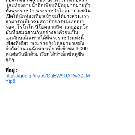
และห้องอาบน้ำอีกเพียบที่มีอยู่มากมายทั่ว
ทั้งพระราชวัง  พระราชวังโดลมาบาเชนั้น
เปิดให้นักท่องเที่ยวเข้าชมได้บางส่วน เรา
สามารถเที่ยวชมสถาปัตยกรรมแบบบา
ร็อค, โรโกโก นีโอคลาสสิค  และออตโต
มันที่ผสมผสานกันอย่างลงตัวจนเป็น
เอกลักษณ์เฉพาะได้ที่พระราชวังแห่งนี้
เพียงที่เดียว  พระราชวังโดลมาบาเชยัง
จำกัดจำนวนนักท่องเที่ยวที่เข้าชม 3,000 
คนต่อวันอีกด้วย เรียกได้ว่าเอ็กซ์คลูซีฟ
สุดๆ
ที่อยู่ :
https://goo.gl/maps/CuEW5UARw3ZcM
Ytp8