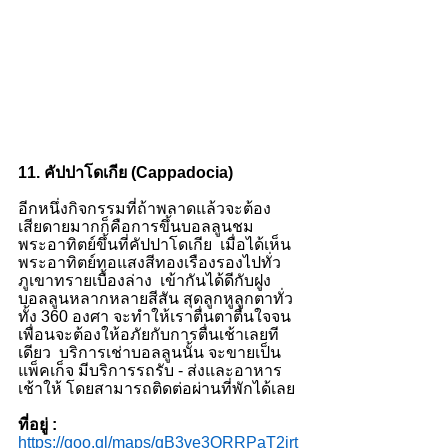
11. คัปปาโดเกีย (Cappadocia)
อีกหนึ่งกิจกรรมที่ถ้าพลาดแล้วจะต้อง
เสียดายมากก็คือการขึ้นบอลลูนชม
พระอาทิตย์ขึ้นที่คัปปาโดเกีย  เมื่อได้เห็น
พระอาทิตย์ทอแสงสีทองเรืองรองไปทั่ว
ภูเขาทรายเบื้องล่าง  เข้ากันได้ดีกับฝูง
บอลลูนหลากหลายสีสัน สุดลูกหูลูกตาทั่ว
ทั้ง 360 องศา จะทำให้เราตื่นตาตื่นใจจน
เพื่อนจะต้องให้อภัยกับการตื่นเช้าเลยที
เดียว  บริการเช่าบอลลูนนั้น จะขายเป็น
แพ็คเก็จ มีบริการรถรับ - ส่งและอาหาร
เช้าให้ โดยสามารถติดต่อผ่านที่พักได้เลย 
ที่อยู่ : 
https://goo.gl/maps/qB3ve3QRRPaT2jrt