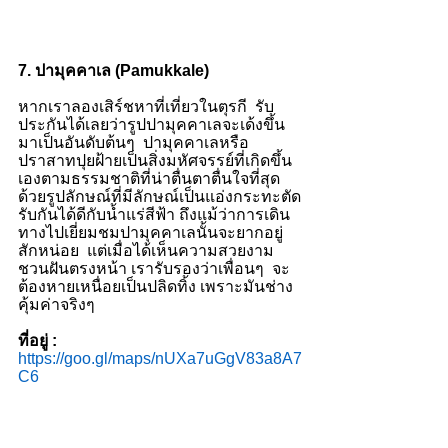
7. ปามุคคาเล (Pamukkale)
หากเราลองเสิร์ชหาที่เที่ยวในตุรกี  รับ
ประกันได้เลยว่ารูปปามุคคาเลจะเด้งขึ้น
มาเป็นอันดับต้นๆ  ปามุคคาเลหรือ
ปราสาทปุยฝ้ายเป็นสิ่งมหัศจรรย์ที่เกิดขึ้น
เองตามธรรมชาติที่น่าตื่นตาตื่นใจที่สุด  
ด้วยรูปลักษณ์ที่มีลักษณ์เป็นแอ่งกระทะตัด
รับกันได้ดีกับน้ำแร่สีฟ้า ถึงแม้ว่าการเดิน
ทางไปเยี่ยมชมปามุคคาเลนั้นจะยากอยู่
สักหน่อย  แต่เมื่อได้เห็นความสวยงาม
ชวนฝันตรงหน้า เรารับรองว่าเพื่อนๆ  จะ
ต้องหายเหนื่อยเป็นปลิดทิ้ง เพราะมันช่าง
คุ้มค่าจริงๆ
ที่อยู่ :
https://goo.gl/maps/nUXa7uGgV83a8A7
C6