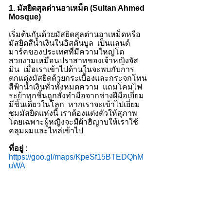
1. มัสยิดสุลต่านอาเหม็ด (Sultan Ahmed 
Mosque)
เริ่มต้นกันด้วยมัสยิดสุลต่านอาเหม็ดหรือ
มัสยิดสีน้ำเงินในอิสตันบูล  เป็นแลนด์
มาร์คของประเทศที่มีความใหญ่โต
สวยงามเหมือนปราสาทของเจ้าหญิงจัส
มิน  เมื่อเราเข้าไปด้านในจะพบกับการ
ตกแต่งมัสยิดด้วยกระเบื้องและกระจกโทน
สีฟ้าน้ำเงินทั่วทั้งหมดความ  แถมโคมไฟ
ระย้าทุกชิ้นถูกสั่งทำมือจากช่างฝีมือเยี่ยม 
มีชิ้นเดียวในโลก  หากเราจะเข้าไปเยี่ยม
ชมมัสยิดแห่งนี้ เราต้องแต่งตัวให้สุภาพ  
โดยเฉพาะผู้หญิงจะมีผ้าฮิญาบให้เราใช้
คลุมผมและไหล่เข้าไป 
ที่อยู่ :
https://goo.gl/maps/KpeSf15BTEDQhM
uWA