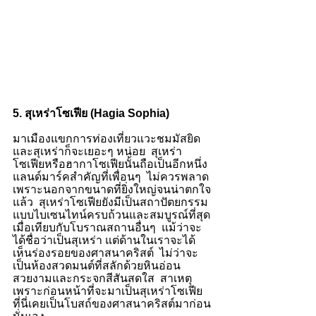
5. สุเหร่าโซเฟีย (Hagia Sophia)
มาเมืองแขกการท่องเที่ยวแวะชมมัสยิด
และสุเหร่าก็จะเยอะๆ หน่อย  สุเหร่า
โซเฟียหรือฮากาโซเฟียนั้นถือเป็นอีกหนึ่ง
แลนด์มาร์คสำคัญที่เพื่อนๆ  ไม่ควรพลาด 
เพราะนอกจากขนาดที่ยิ่งใหญ่จนน่าตกใจ
แล้ว  สุเหร่าโซเฟียยังมีเป็นสถาปัตยกรรม
แบบไบเซนไทน์ครบถ้วนและสมบูรณ์ที่สุด
เมื่อเทียบกับโบราณสถานอื่นๆ  แม้ว่าจะ
ได้ชื่อว่าเป็นสุเหร่า แต่ด้านในเราจะได้
เห็นร่องรอยของศาสนาคริสต์  ไม่ว่าจะ
เป็นห้องสวดมนต์ที่สลักด้วยหินอ่อน
สวยงามและกระจกสีสันสดใส  สาเหตุ
เพราะก่อนหน้าที่จะมาเป็นสุเหร่าโซเฟีย  
ที่นี่เคยเป็นโบสถ์ของศาสนาคริสต์มาก่อน