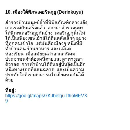
10. เมืองใต้พิภพเดอรินกูยู (Derinkuyu)
สำรวจบ้านมนุษย์ถ้ำที่พิพิธภัณฑ์กลางแจ้ง
เกอเรเม่กันเสร็จแล้ว  ลองมาสำรวจนคร
ใต้พิภพเดอรินกูยูกันบ้าง  เดอรินยูกูนั้นไม่
ได้เป็นเพียงเซฟเฮ้าส์ใต้ดินหลังเล็กๆ อย่าง
ที่ทุกคนเข้าใจ  แต่มันคือเมืองๆ หนึ่งที่มี
ทั้งบ้านคน ร้านอาหาร และแม้แต่
ห้องเรียน  เมื่อสมัยยุคล่าอาณานิคม 
ประชาชนจำต้องหนีตายและหาทางเอา
ตัวรอด  การทำบ้านใต้ดินอยู่นั้นจึงเป็นอีก
หนึ่งทางรอดที่แสนฉลาด  และเป็นความ
ประทับใจที่เราสามารถไปเยี่ยมชมกันได้
ด้วย 
ที่อยู่ : 
https://goo.gl/maps/7KJbetquTfhoMEVX
9