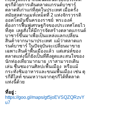
ตุรกีด้วยการเดินตลาดแกรนด์บาซาร์  
ตลาดที่เก่าแก่ที่สุดในประเทศ เมื่อครั้ง
สมัยสุลต่านเมห์เหม็ดที่ 2 แห่งจักรวรรดิ
ออตโตมันขึ้นครองราชย์  พระองค์
ต้องการฟื้นฟูเศรษฐกิจของประเทศโดยไว
ที่สุด  เลยสั่งให้มีการจัดสร้างตลาดแกรนด์
บาซาร์ขึ้นมาเพื่อเป็นแหล่งแลกเปลี่ยน
สินค้าจากนานาประเทศ  แม้ว่าตลาดแก
รนด์บาซาร์ ในปัจจุบันจะเปลี่ยนมาขาย
เฉพาะสินค้าพื้นเมืองแล้ว  แต่เสน่ห์ของ
ตลาดแห่งนี้ก็ยังเป็นที่ดึงดูดและสนใจของ
นักท่องเที่ยวมากมาย  เราสามารถเดิน
เล่น ชื่นชมงานศิลปะพื้นเมือง  หรือแม้
กระทั่งชิมอาหารและขนมพื้นเมือง เช่น ตุ
รกีดีไลท์ ขนมหวานจากตุรกีได้ที่ตลาด
แห่งนี้ด้วย
ที่อยู่ :
https://goo.gl/maps/gt5joEVSQZQRzvY
u7