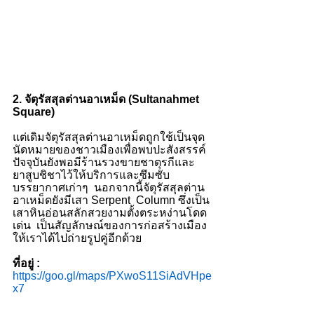
2. จัตุรัสสุลต่านอาเหม็ด (Sultanahmet 
Square)
แต่เดิมจัตุรัสสุลต่านอาเหม็ดถูกใช้เป็นจุด
นัดหมายของชาวเมืองเพื่อพบปะสังสรรค์  
ปัจจุบันยังพอมีร้านรวงขายชาตุรกีและ
ยาสูบชิชาไว้ให้บริการและซึมซับ
บรรยากาศเก่าๆ  นอกจากนี้จัตุรัสสุลต่าน
อาเหม็ดยังมีเสา Serpent  Column ซึ่งเป็น
เสาหินอ่อนสลักสวยงามตั้งตระหง่านโดด
เด่น  เป็นสัญลักษณ์ของการก่อสร้างเมือง
ให้เราได้ไปถ่ายรูปคู่อีกด้วย
ที่อยู่ :
https://goo.gl/maps/PXwoS11SiAdVHpe
x7