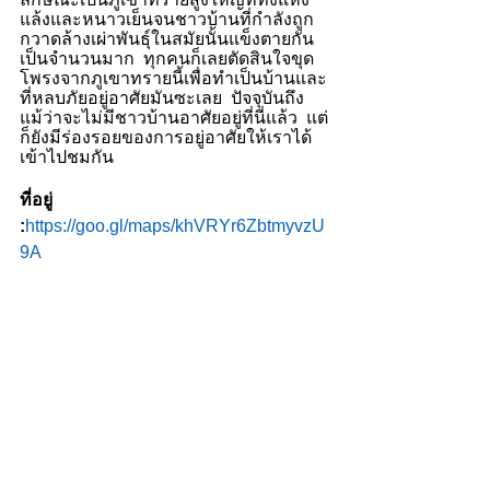
แล้งและหนาวเย็นจนชาวบ้านที่กำลังถูก
กวาดล้างเผ่าพันธุ์ในสมัยนั้นแข็งตายกัน
เป็นจำนวนมาก  ทุกคนก็เลยตัดสินใจขุด
โพรงจากภูเขาทรายนี้เพื่อทำเป็นบ้านและ
ที่หลบภัยอยู่อาศัยมันซะเลย  ปัจจุบันถึง
แม้ว่าจะไม่มีชาวบ้านอาศัยอยู่ที่นี่แล้ว  แต่
ก็ยังมีร่องรอยของการอยู่อาศัยให้เราได้
เข้าไปชมกัน
ที่อยู่ 
:
https://goo.gl/maps/khVRYr6ZbtmyvzU
9A