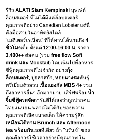
รีวิว 
ALATi
Siam Kempinski
 บุฟเฟ่ต์
ล็อบสเตอร์ ที่ไม่ได้มีแค่ล็อบสเตอร์
คุณภาพดีอย่าง Canadian Lobster แต่นี่
คือมื้อสายวันอาทิตย์สไตล์ 
“เมดิเตอร์เรเนียน” ที่ให้ทานได้นานถึง 
4 
ชั่วโมง
เต็ม ตั้งแต่ 
12:00-16:00 น.
 ราคา
3,400++
 ต่อคน (รวม 
free flow Soft 
drink และ Mocktail
) โดยเน้นไปที่อาหาร
ซีฟู้ดคุณภาพดีไม่จำกัด อย่าง
กุ้ง
ล็อบสเตอร์, ปูอลาสก้า, หอยนางรม
พันธุ์
พรีเมี่ยมตัวอวบ 
เนื้อแองกัส MBS 4+
 รวม
ถึงอาหารอื่นๆ อีกมากมาย  เสิร์ฟพร้อม
น้ำ
จิ้มซีฟู้ดรสจัด
การันตีได้เลยว่าถูกปากคน
ไทยแน่นอน พลาดไม่ได้กับของหวาน
คุณภาพดีเลิศขนาดเล็ก ให้ความรู้สึก
เหมือนได้ทาน Brunch และ Afternoon 
tea พร้อมกัน
เลยทีเดียว 
ถ้า "บรันช์" ของ
คุณคือการใช้เวลาอย่างมีคุณภาพ ใน