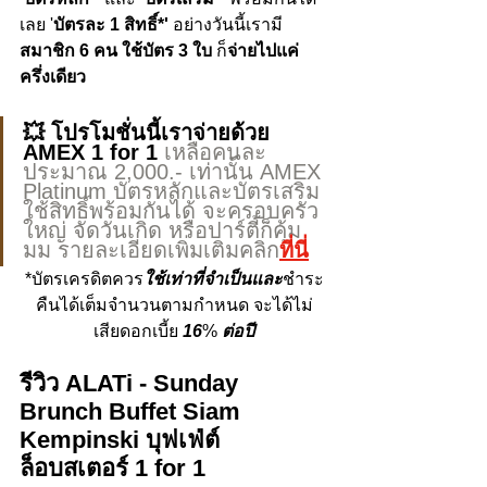
เลย '
บัตรละ 1 สิทธิ์*'
 อย่างวันนี้เรามี
สมาชิก 6 คน ใช้บัตร 3 ใบ
 ก็
จ่ายไปแค่
ครึ่งเดียว
💥 โปรโมชั่นนี้เราจ่ายด้วย 
AMEX 1 for 1 
เหลือคนละ
ประมาณ 2,000.- เท่านั้น AMEX 
Platinum บัตรหลักและบัตรเสริม
ใช้สิทธิ์พร้อมกันได้ จะครอบครัว
ใหญ่ จัดวันเกิด หรือปาร์ตี้ก็คุ้ม
มม รายละเอียดเพิ่มเติมคลิก
ที่นี่
*บัตรเครดิตควร
ใช้เท่าที่จำเป็นและ
ชำระ
คืนได้เต็มจำนวนตามกำหนด จะได้ไม่
เสียดอกเบี้ย 
16
% 
ต่อปี
รีวิว ALATi - Sunday 
Brunch Buffet Siam 
Kempinski บุฟเฟ่ต์
ล็อบสเตอร์ 1 for 1