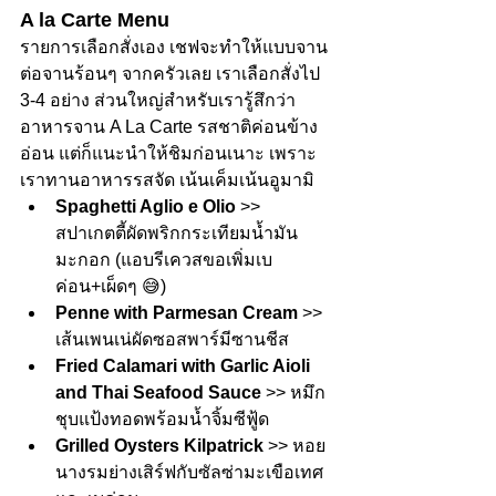
A la Carte Menu
รายการเลือกสั่งเอง เชฟจะทำให้แบบจาน
ต่อจานร้อนๆ จากครัวเลย เราเลือกสั่งไป 
3-4 อย่าง ส่วนใหญ่สำหรับเรารู้สึกว่า
อาหารจาน A La Carte รสชาติค่อนข้าง
อ่อน แต่ก็แนะนำให้ชิมก่อนเนาะ เพราะ
เราทานอาหารรสจัด เน้นเค็มเน้นอูมามิ
Spaghetti Aglio e Olio
 >> 
สปาเกตตี้ผัดพริกกระเทียมน้ำมัน
มะกอก (แอบรีเควสขอเพิ่มเบ
ค่อน+เผ็ดๆ 😅)
Penne with Parmesan Cream
 >> 
เส้นเพนเน่ผัดซอสพาร์มีซานชีส
Fried Calamari with Garlic Aioli 
and Thai Seafood Sauce
 >> หมึก
ชุบแป้งทอดพร้อมน้ำจิ้มซีฟู้ด
Grilled Oysters Kilpatrick
 >> หอย
นางรมย่างเสิร์ฟกับซัลซ่ามะเขือเทศ