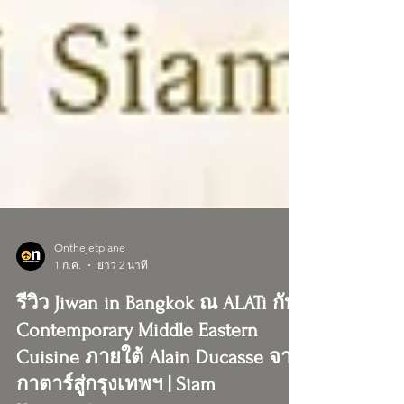
Onthejetplane
1 ก.ค.
ยาว 2 นาที
รีวิว Jiwan in Bangkok ณ ALATi กับ